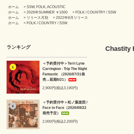
ホーム
>
SSW, FOLK, ACOUSTIC
ホーム
>
2026年SUMMER ￥1000
>
FOLK / COUNTRY / SSW
ホーム
>
リリース月別
>
2022年8月リリース
ホーム
>
FOLK / COUNTRY / SSW
ランキング
Chastity
＜予約受付中＞Terri Lyne
1
Carrington - Trip The Night
Fantastic （2026/07/31発
売→延期8/21）
2,900円(税込3,190円)
＜予約受付中＞松ノ葉楽団 /
2
Face to Face（2026/08/22
発売予定）
2,000円(税込2,200円)