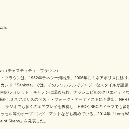
Walls
 Brown（チャスティティ・ブラウン）
ブラウンは、1982年テネシー州出身。2006年にミネアポリスに移り、2007年
ンド『Sankofa』では、そのソウルフルでジャジーなスタイルが話題となる
にBMIのフォレッド・キャノンに認められ、ナッシュビルのクリエイティヴ
s』を発表しミネアポリスのベスト・フォーク・アーティストにも選出。N
You」は、ラジオでも多くのエアプレイを獲得し、HBOやBBCのドラマ
セル等のオープニング・アクトなども務めている。2014年『Long Way
tte of Sirens』を発表した。