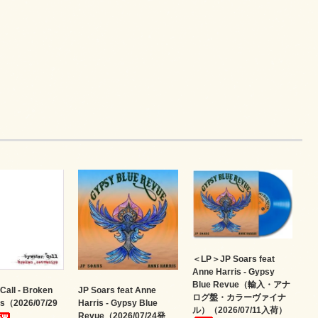
＜LP＞JP Soars feat
Anne Harris - Gypsy
Blue Revue（輸入・アナ
Call - Broken
JP Soars feat Anne
ログ盤・カラーヴァイナ
rs（2026/07/29
Harris - Gypsy Blue
ル）（2026/07/11入荷）
Revue（2026/07/24発