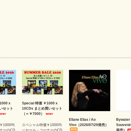
1000 x
Special 特価 ￥1000 x
買いセット
10CDs まとめ買いセット
（＝￥7000）
Eliane Elias / Ao
Bywater 
1000均
スペシャル特価￥1000均
Vivo（2026/07/29発売）
Souveni
ナーのCD
一セール・コーナーのCD
発売）