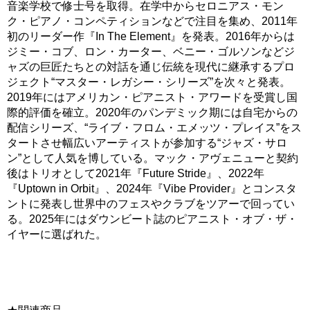
音楽学校で修士号を取得。在学中からセロニアス・モン
ク・ピアノ・コンペティションなどで注目を集め、2011年
初のリーダー作『In The Element』を発表。2016年からは
ジミー・コブ、ロン・カーター、ベニー・ゴルソンなどジ
ャズの巨匠たちとの対話を通じ伝統を現代に継承するプロ
ジェクト“マスター・レガシー・シリーズ”を次々と発表。
2019年にはアメリカン・ピアニスト・アワードを受賞し国
際的評価を確立。2020年のパンデミック期には自宅からの
配信シリーズ、“ライブ・フロム・エメッツ・プレイス”をス
タートさせ幅広いアーティストが参加する“ジャズ・サロ
ン”として人気を博している。マック・アヴェニューと契約
後はトリオとして2021年『Future Stride』、2022年
『Uptown in Orbit』、2024年『Vibe Provider』とコンスタ
ントに発表し世界中のフェスやクラブをツアーで回ってい
る。2025年にはダウンビート誌のピアニスト・オブ・ザ・
イヤーに選ばれた。