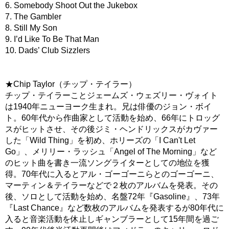
6. Somebody Shoot Out the Jukebox
7. The Gambler
8. Still My Son
9. I’d Like To Be That Man
10. Dads’ Club Sizzlers
★Chip Taylor（チップ・テイラー）
チップ・テイラーことジェームズ・ウェズリー・ヴォイト
は1940年ニューヨーク生まれ。兄は俳優のジョン・ボイ
ト。60年代から作曲家として活動を始め、66年にトロッグ
スがヒットさせ、その後ジミ・ヘンドリックスがカヴァー
した「Wild Thing」を初め、ホリーズの「I Can't Let
Go」、メリリー・ラッシュ「Angel of The Morning」など
のヒット曲を書き一流ソングライターとしての地位を獲
得。70年代に入るとアル・ゴーゴーニらとのゴーゴーニ、
マーティン＆テイラーなどで２枚のアルバムを発表。その
後、ソロとして活動を始め、名盤72年『Gasoline』、73年
『Last Chance』など数枚のアルバムを発表するが80年代に
入ると音楽活動を休止しギャンブラーとして15年間を過ご