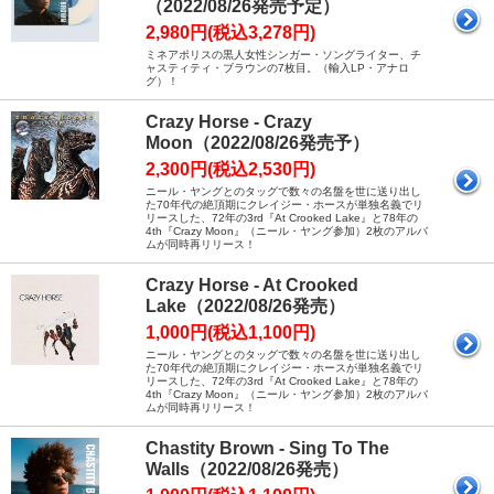
（2022/08/26発売予定）
2,980円(税込3,278円)
ミネアポリスの黒人女性シンガー・ソングライター、チ
ャスティティ・ブラウンの7枚目。（輸入LP・アナロ
グ）！
Crazy Horse - Crazy
Moon（2022/08/26発売予）
2,300円(税込2,530円)
ニール・ヤングとのタッグで数々の名盤を世に送り出し
た70年代の絶頂期にクレイジー・ホースが単独名義でリ
リースした、72年の3rd『At Crooked Lake』と78年の
4th『Crazy Moon』（ニール・ヤング参加）2枚のアルバ
ムが同時再リリース！
Crazy Horse - At Crooked
Lake（2022/08/26発売）
1,000円(税込1,100円)
ニール・ヤングとのタッグで数々の名盤を世に送り出し
た70年代の絶頂期にクレイジー・ホースが単独名義でリ
リースした、72年の3rd『At Crooked Lake』と78年の
4th『Crazy Moon』（ニール・ヤング参加）2枚のアルバ
ムが同時再リリース！
Chastity Brown - Sing To The
Walls（2022/08/26発売）