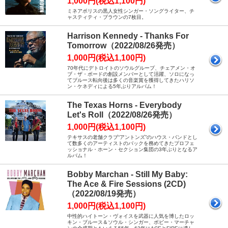
1,000円(税込1,100円)
ミネアポリスの黒人女性シンガー・ソングライター、チ
ャスティティ・ブラウンの7枚目。
Harrison Kennedy - Thanks For
Tomorrow（2022/08/26発売）
1,000円(税込1,100円)
70年代にデトロイトのソウルグループ、チェアメン・オ
ブ・ザ・ボードの創設メンバーとして活躍、ソロになっ
てブルース転向後は多くの音楽賞を獲得してきたハリソ
ン・ケネディによる5年ぶりアルバム！
The Texas Horns - Everybody
Let's Roll（2022/08/26発売）
1,000円(税込1,100円)
テキサスの老舗クラブ“アントンズ”のハウス・バンドとし
て数多くのアーティストのバックを務めてきたプロフェ
ッショナル・ホーン・セクション集団の3年ぶりとなるア
ルバム！
Bobby Marchan - Still My Baby:
The Ace & Fire Sessions (2CD)
（2022/08/19発売）
1,000円(税込1,100円)
中性的ハイトーン・ヴォイスを武器に人気を博したロッ
キン・ブルース＆ソウル・シンガー、ボビー・マーチャ