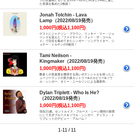
ンの全盛期ともいえる55年～62年にACEとFIREに遺し
た音源を集めた2枚組！
Jonah Tolchin - Lava
Lamp（2022/08/19発売）
1,000円(税込1,100円)
ゲストにジャクソン・ブラウン、リッキー・リー・ジョ
ーンズを迎えた『ファイヤーズ・フォー・ザ・コール
ド』で注目を集めてきたシンガー・ソングライター、ジ
ョナー・トルチンの5枚目！
Tami Neilson -
Kingmaker（2022/08/19発売）
1,000円(税込1,100円)
数多くの音楽賞を獲得する高いポテンシャルを持ったニ
ュージーランドの実力派カントリー&ロカビリー&ソウ
ル・シンガー、タミー・ニールソンによる最新作。
Dylan Triplett - Who Is He?
（2022/08/19発売）
1,000円(税込1,100円)
現在21歳。セントルイス・ブルース・シーン期待の新星
にして天才ブルース＆ソウル・シンガー、ディラン・ト
リプレットのデビュー・アルバム！
1-11 / 11