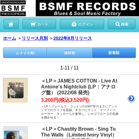
カート
ログイン
検索
ホーム
＞
リリース月別
＞
2022年8月リリース
おすすめ順
価格順
新着順
1-11 / 11
＜LP＞JAMES COTTON - Live At
Antone's Nightclub (LP：アナロ
グ盤） (2022/08 発売)
3,200円(税込3,520円)
＜LP＞ジェームス・コットンの1987年のまさにアント
ンズでのライブを収録。ギターにマット・マーフィー、
ルーサー・タッカーらが参加し、シカゴブルースの名曲
を聴かせる！
＜LP＞Chastity Brown - Sing To
The Walls（Limited Ivory Vinyl）