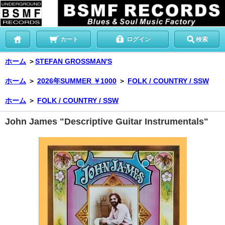
カート
ログイン
検索
ホーム
＞
STEFAN GROSSMAN'S
ホーム
＞
2026年SUMMER ￥1000
＞
FOLK / COUNTRY / SSW
ホーム
＞
FOLK / COUNTRY / SSW
John James "Descriptive Guitar Instrumentals"