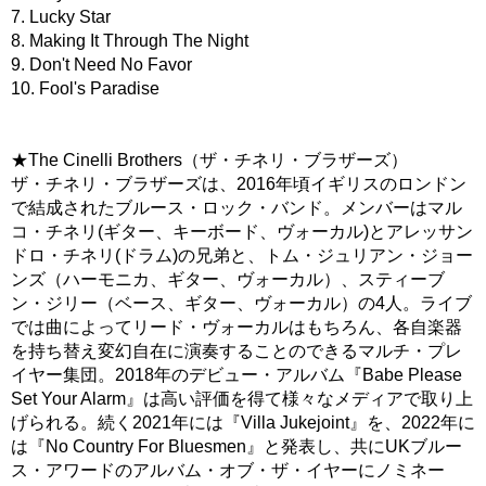
7. Lucky Star
8. Making It Through The Night
9. Don't Need No Favor
10. Fool's Paradise
★The Cinelli Brothers（ザ・チネリ・ブラザーズ）
ザ・チネリ・ブラザーズは、2016年頃イギリスのロンドン
で結成されたブルース・ロック・バンド。メンバーはマル
コ・チネリ(ギター、キーボード、ヴォーカル)とアレッサン
ドロ・チネリ(ドラム)の兄弟と、トム・ジュリアン・ジョー
ンズ（ハーモニカ、ギター、ヴォーカル）、スティーブ
ン・ジリー（ベース、ギター、ヴォーカル）の4人。ライブ
では曲によってリード・ヴォーカルはもちろん、各自楽器
を持ち替え変幻自在に演奏することのできるマルチ・プレ
イヤー集団。2018年のデビュー・アルバム『Babe Please
Set Your Alarm』は高い評価を得て様々なメディアで取り上
げられる。続く2021年には『Villa Jukejoint』を、2022年に
は『No Country For Bluesmen』と発表し、共にUKブルー
ス・アワードのアルバム・オブ・ザ・イヤーにノミネー