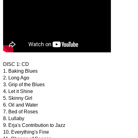
DISC 1: CD
1. Baking Blues
2. Long Ago
3. Grip of the Blues
4. Let it Shine
5. Skinny Girl
6. Oil and Water
7. Bed of Roses
8. Lullaby
9. Erja's Contribution to Jazz
10. Everything's Fine