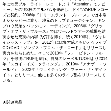
年に地元ブルーライト・レコードより『Attention』でデビ
ュー。その後2枚のアルバムを発表し、ドイツのRUFレコー
ズと契約。2006年『ドリームランド・ブルース』では本場
ミシシッピーに渡り、地元のトップミュージシャン、キン
ブロウ兄弟をバックにレコーディング。2008年『グリッ
プ・オブ・ザ・ブルース』ではワールドツアーの成果を結
実させた充実の内容で好評を博す。続く2010年に『ヴォレ
イシャス・ラブ』を、2012年には集大成ともいえるライブ
CD+DVD『ソングス・フロム・ザ・ロード』をリリースし
実力を知らしめた。そして2013年『フォービドン・フルー
ツ』を最後にRUFを離れ、自身のレーベルTUOHIより2014
年『スカイ・イズ・クライング』、2019年『アナザー・ワ
ールド』、2022年『ウェイティング・フォー・ザ・デイラ
イト』とリリース。他にも多くのライブ盤をリリースして
いる。
★関連商品