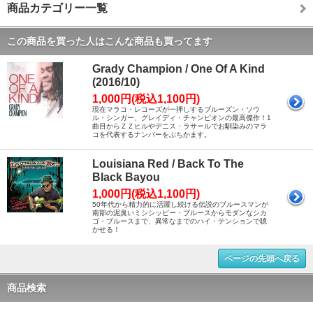
商品カテゴリー一覧
この商品を買った人はこんな商品も買ってます
Grady Champion / One Of A Kind
(2016/10)
1,000円(税込1,100円)
現在マラコ・レコーズが一押しするブルーズン・ソウ
ル・シンガー、グレイディ・チャンピオンの最高傑作！1
曲目からＺＺヒルやデニス・ラサールでお馴染みのマラ
コを代表するナンバーをぶちかます。
Louisiana Red / Back To The
Black Bayou
1,000円(税込1,100円)
50年代から精力的に活躍し続ける伝説のブルースマンが
南部の泥臭いミシシッピー・ブルースからモダンなシカ
ゴ・ブルースまで、異常なまでのハイ・テンションで聴
かせる！
ページの先頭へ戻る
商品検索