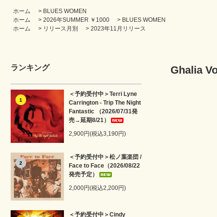
ホーム
>
BLUES WOMEN
ホーム
>
2026年SUMMER ￥1000
>
BLUES WOMEN
ホーム
>
リリース月別
>
2023年11月リリース
ランキング
Ghalia V
＜予約受付中＞Terri Lyne
1
Carrington - Trip The Night
Fantastic （2026/07/31発
売→延期8/21）
2,900円(税込3,190円)
＜予約受付中＞松ノ葉楽団 /
2
Face to Face（2026/08/22
発売予定）
2,000円(税込2,200円)
＜予約受付中＞Cindy