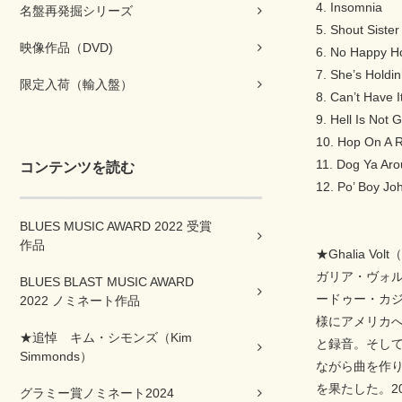
4. Insomnia
名盤再発掘シリーズ
5. Shout Sister
映像作品（DVD)
6. No Happy 
7. She’s Holdin
限定入荷（輸入盤）
8. Can’t Have It
9. Hell Is Not
10. Hop On A 
11. Dog Ya Ar
コンテンツを読む
12. Po’ Boy Jo
BLUES MUSIC AWARD 2022 受賞
作品
★Ghalia V
ガリア・ヴォル
BLUES BLAST MUSIC AWARD
ードゥー・カ
2022 ノミネート作品
様にアメリカへ
★追悼 キム・シモンズ（Kim
と録音。そして
Simmonds）
ながら曲を作り
を果たした。2
グラミー賞ノミネート2024