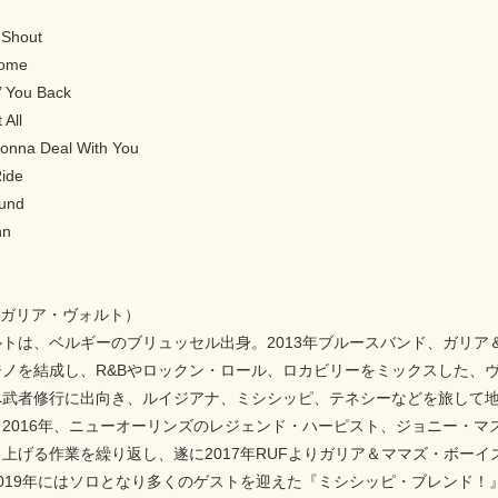
 Shout
Home
’ You Back
 All
 Gonna Deal With You
Ride
ound
hn
olt（ガリア・ヴォルト）
トは、ベルギーのブリュッセル出身。2013年ブルースバンド、ガリ
ジノを結成し、R&Bやロックン・ロール、ロカビリーをミックスした、
武者修行に出向き、ルイジアナ、ミシシッピ、テネシーなどを旅して地
2016年、ニューオーリンズのレジェンド・ハーピスト、ジョニー・
上げる作業を繰り返し、遂に2017年RUFよりガリア＆ママズ・ボー
019年にはソロとなり多くのゲストを迎えた『ミシシッピ・ブレンド！