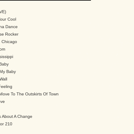
IVE)
Your Cool
na Dance
use Rocker
 Chicago
oom
issippi
Baby
t My Baby
Wall
Feeling
Move To The Outskirts Of Town
ove
s About A Change
tor 210