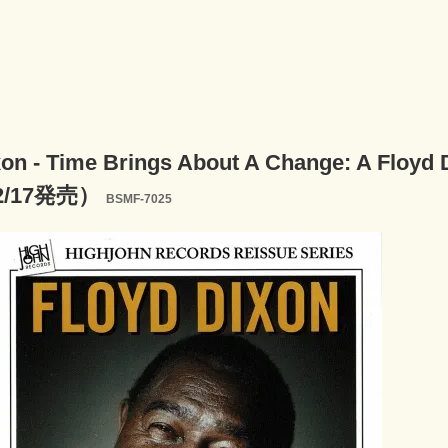
xon - Time Brings About A Change: A Floyd
02/17発売）
BSMF-7025