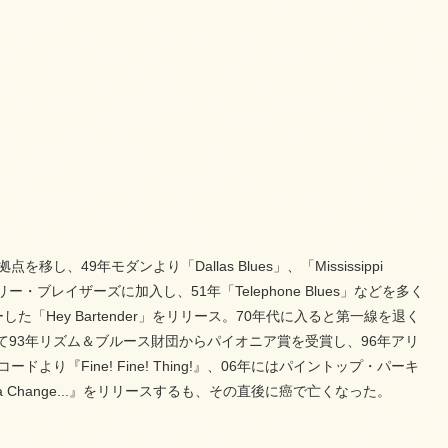
49年モダンより「Dallas Blues」、「Mississippi
ブレイザーズに加入し、51年「Telephone Blues」などを多く
Hey Bartender」をリリース。70年代に入ると第一線を退く
ース。そして93年リズム＆ブルース財団からパイオニア賞を受賞し、96年アリ
ドより『Fine! Fine! Thing!』、06年にはパイントップ・パーキ
 a Change...』をリリースするも、その直後に癌で亡くなった。