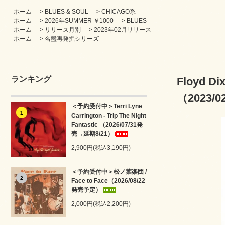
ホーム
>
BLUES & SOUL
>
CHICAGO系
ホーム
>
2026年SUMMER ￥1000
>
BLUES
ホーム
>
リリース月別
>
2023年02月リリース
ホーム
>
名盤再発掘シリーズ
ランキング
Floyd Di
（2023/
＜予約受付中＞Terri Lyne
1
Carrington - Trip The Night
Fantastic （2026/07/31発
売→延期8/21）
2,900円(税込3,190円)
＜予約受付中＞松ノ葉楽団 /
2
Face to Face（2026/08/22
発売予定）
2,000円(税込2,200円)