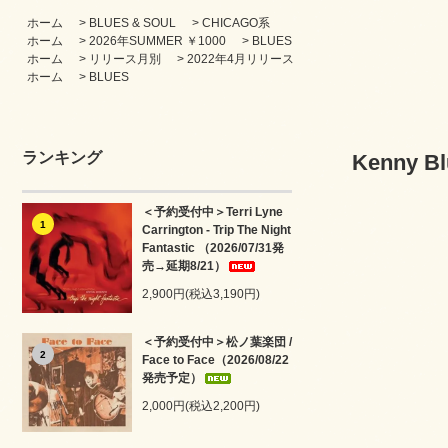
ホーム
>
BLUES & SOUL
>
CHICAGO系
ホーム
>
2026年SUMMER ￥1000
>
BLUES
ホーム
>
リリース月別
>
2022年4月リリース
ホーム
>
BLUES
ランキング
Kenny Bl
＜予約受付中＞Terri Lyne
1
Carrington - Trip The Night
Fantastic （2026/07/31発
売→延期8/21）
2,900円(税込3,190円)
＜予約受付中＞松ノ葉楽団 /
2
Face to Face（2026/08/22
発売予定）
2,000円(税込2,200円)