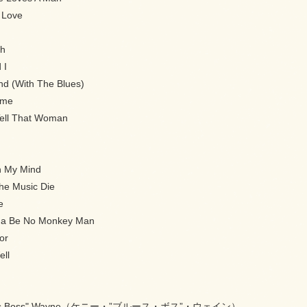
 Love
ch
 I
nd (With The Blues)
ime
ell That Woman
n My Mind
The Music Die
e
onna Be No Monkey Man
or
ell
lues Boss" Wayne（ケニー・”ブルース・ボス”・ウェイン）