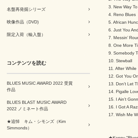
3. New Way To
名盤再発掘シリーズ
4. Reno Blues
映像作品（DVD)
5. African Hun
6. Just You And
限定入荷（輸入盤）
7. Messin’ Rou
8. One More T
9. Somebody T
10. Stewball
コンテンツを読む
11. After While
12. Got You O
BLUES MUSIC AWARD 2022 受賞
13. Don’t Let 
作品
14. Pigalle Lov
15. I Ain’t G
BLUES BLAST MUSIC AWARD
16. I Got A Raz
2022 ノミネート作品
17. Wish Me W
★追悼 キム・シモンズ（Kim
Simmonds）
★Kenny "B