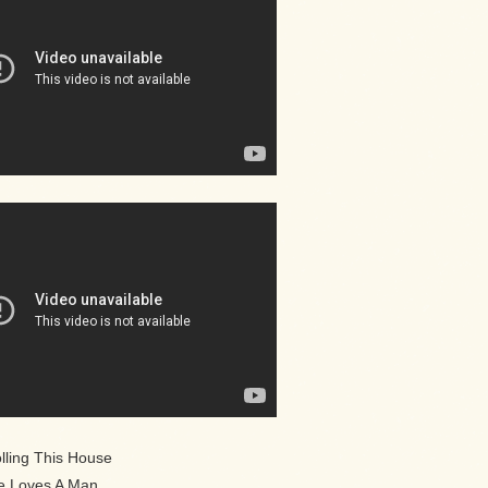
lling This House
e Loves A Man