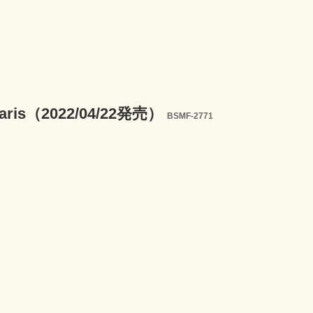
o Paris（2022/04/22発売）
BSMF-2771