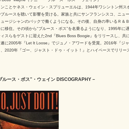
ンことケネス・ウェイン・スプリューエルは、1944年ワシントン州
ブルースを聴いて影響を受ける。家族と共にサンフランシスコ、ニュー
ミュージシャンのバックで働くようになる。その後、自身の率いるＲ＆Ｂ
移住。その頃から“ブルース・ボス”を名乗るようになり、1995年に遅咲きの
ィスらをゲストに迎えた2nd『Blues Boss Boogie』をリリー
に2005年『Let It Loose』でジュノ・アワードを受賞。2016
、2020年『ゴー、ジャスト・ドゥ・イット！』とハイペースでリリー
ルース・ボス”・ウェイン DISCOGRAPHY－