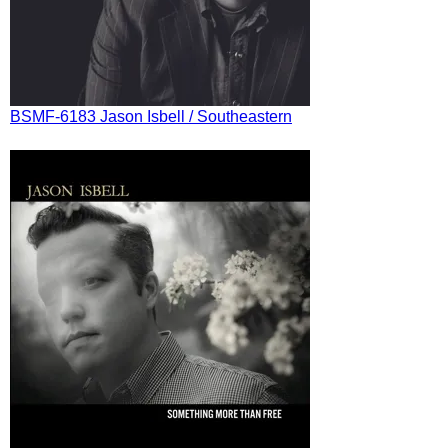
BSMF-6183 Jason Isbell / Southeastern