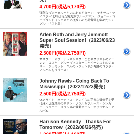
4,700円(税込5,170円)
強烈なヴォーカルとキレのあるギターで、“テキサス・ツ
イスター”と呼ばれた実力派ブルースマン、ジョニー・コ
ープランド（シェメキアは娘）の初期音源を集めたシン
グル・ベスト集！
Arlen Roth and Jerry Jemmott -
Super Soul Session!（2023/06/23
発売）
2,500円(税込2,750円)
マスター・オブ・テレキャスターことギタリストのアー
レン・ロスと、グルーヴマスターことベーシストのジェ
リー・ジェモット、２人のレジェンドが奇跡のコラボ・
アルバムをリリース！
Johnny Rawls - Going Back To
Mississippi（2022/12/23発売）
2,500円(税込2,750円)
O.V.ライト、オーティス・クレイらの正当な遺伝子を受
け継ぐ現在最高のサザン・ソウル＆ブルース・シンガ
ー、ジョニー・ロウルズの最新オール・オリジナル・ア
ルバム！
Harrison Kennedy - Thanks For
Tomorrow（2022/08/26発売）