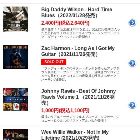
Big Daddy Wilson - Hard Time
Blues（2022/01/28発売）
2,400円(税込2,640円)
最高傑作！！音楽生活25年を超え、完全に円熟期に入っ
たと思わせてくれるブルース＆ソウル・シンガー、ビッ
グ・ダディ・ウィルソンの最新作！
Zac Harmon - Long As I Got My
Guitar（2021/11/26発売）
SOLD OUT
「フレディ・キングのギター・タッチを持ったアップタ
ウン版ボビー・ブルー・ブランド」。遅咲きのソロデビ
ューを果たしてからは多くの音楽賞を獲得するザック・
ハーモンの8作目。
Johnny Rawls - Best Of Johnny
Rawls Volume 1 （2021/11/26発
売）
1,000円(税込1,100円)
最後のリアル・サザンソウル＆ブルース・シンガー、ジ
ョニー・ロウルズのベスト・アルバムが登場！
Wee Willie Walker - Not In My
Lifetime (2021/10/29発売)