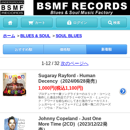
カート
ログイン
検索
ホーム
＞
BLUES & SOUL
＞
SOUL BLUES
おすすめ順
価格順
新着順
1-12 / 32
次のページへ
Sugaray Rayford - Human
Decency（2024/06/28発売）
1,000円(税込1,100円)
プロデューサー兼ソングライターのエリック・コーンと
制作した過去2作品でグラミーやブルース・ミュージッ
ク・アワードを総なめにしてきた強力ヴォーカリスト、
シュガーレイ・レイフォードによる唯一無二のブルーズ
ン・ソウル・アルバム！
Johnny Copeland - Just One
More Time (2CD)（2023/12/22発
売）