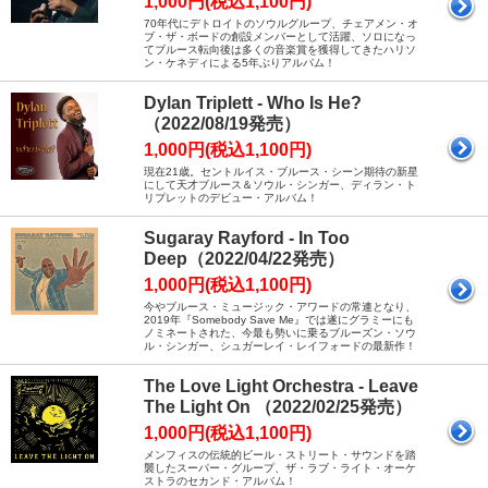
1,000円(税込1,100円)
70年代にデトロイトのソウルグループ、チェアメン・オ
ブ・ザ・ボードの創設メンバーとして活躍、ソロになっ
てブルース転向後は多くの音楽賞を獲得してきたハリソ
ン・ケネディによる5年ぶりアルバム！
Dylan Triplett - Who Is He?
（2022/08/19発売）
1,000円(税込1,100円)
現在21歳。セントルイス・ブルース・シーン期待の新星
にして天才ブルース＆ソウル・シンガー、ディラン・ト
リプレットのデビュー・アルバム！
Sugaray Rayford - In Too
Deep（2022/04/22発売）
1,000円(税込1,100円)
今やブルース・ミュージック・アワードの常連となり、
2019年『Somebody Save Me』では遂にグラミーにも
ノミネートされた、今最も勢いに乗るブルーズン・ソウ
ル・シンガー、シュガーレイ・レイフォードの最新作！
The Love Light Orchestra - Leave
The Light On （2022/02/25発売）
1,000円(税込1,100円)
メンフィスの伝統的ビール・ストリート・サウンドを踏
襲したスーパー・グループ、ザ・ラブ・ライト・オーケ
ストラのセカンド・アルバム！