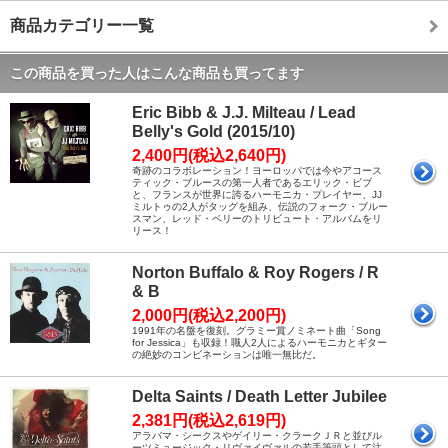
商品カテゴリー一覧
この商品を買った人はこんな商品も買ってます
Eric Bibb & J.J. Milteau / Lead
Belly's Gold (2015/10)
2,400円(税込2,640円)
奇跡のコラボレーション！ヨーロッパでは今やアコース
ティック・ブルースの第一人者であるエリック・ビブ
と、フランスが世界に誇るハーモニカ・プレイヤー、JJ
ミルトゥの2人がタッグを組み、伝説のフォーク・ブルー
スマン、レッド・ベリーのトリビュート・アルバムをリ
リース！
Norton Buffalo & Roy Rogers / R
& B
2,000円(税込2,200円)
1991年の名盤を復刻。グラミー賞ノミネート曲「Song
for Jessica」も収録！職人2人によるハーモニカとギター
の絶妙のコンビネーションは唯一無比だ。
Delta Saints / Death Letter Jubilee
2,381円(税込2,619円)
アラバマ・シークスやゲイリー・クラークＪＲと並びル
ーツミュージック・リヴァイヴァルの若手筆頭として注