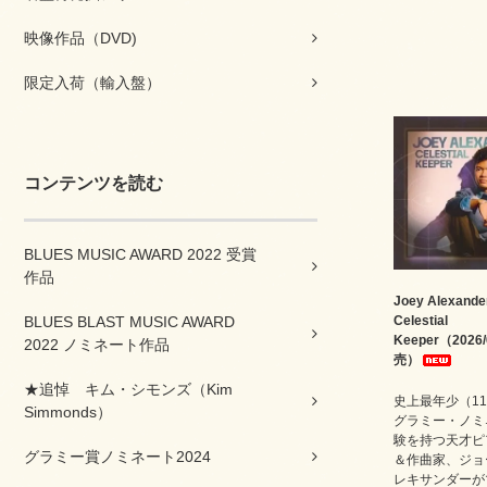
映像作品（DVD)
限定入荷（輸入盤）
コンテンツを読む
BLUES MUSIC AWARD 2022 受賞
作品
Joey Alexander
Celestial
BLUES BLAST MUSIC AWARD
Keeper（2026/
2022 ノミネート作品
売）
★追悼 キム・シモンズ（Kim
史上最年少（1
Simmonds）
グラミー・ノミ
験を持つ天才ピ
グラミー賞ノミネート2024
＆作曲家、ジョ
レキサンダーが