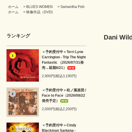
ホーム
>
BLUES WOMEN
>
Samantha Fish
ホーム
>
映像作品（DVD)
ランキング
Dani Wil
＜予約受付中＞Terri Lyne
1
Carrington - Trip The Night
Fantastic （2026/07/31発
売→延期8/21）
2,900円(税込3,190円)
＜予約受付中＞松ノ葉楽団 /
2
Face to Face（2026/08/22
発売予定）
2,000円(税込2,200円)
＜予約受付中＞Cindy
3
Blackman Santana -