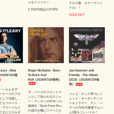
ムをリリース！
ナログ盤・カラーヴァイ
ナル）！
2,700円(税込2,970円)
SOLD OUT
Leary - Blue
Roger McGuinn - Born
Jan Hammer and
2026/07/24発
To Rock And
Friends - The Album
Roll（2026/07/29発売）
(3CD)（2026/07/29発
売）
・ヘルム＆ザ・
ザ・バーズのフロントマ
ーナーズのフロ
ジャズ・ロック界のレジ
ンとして知られるロジャ
として活躍し、
ェンド・キーボーディス
ー・マッギンの91年ソロ
てもブルース・
ト＆ドラマー、ヤン・ハ
復帰作『Back From Rio』
・アワードなど
マーの70年代重要アルバ
の成功を機にリリースさ
てきたエネルギ
ム3枚をコンパイル！