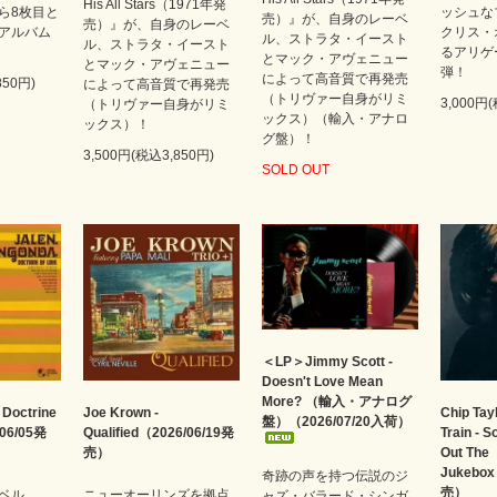
His All Stars（1971年発
ら8枚目と
ッシュな
売）』が、自身のレーベ
売）』が、自身のレーベ
アルバム
クリス・
ル、ストラタ・イースト
ル、ストラタ・イースト
るアリゲ
とマック・アヴェニュー
とマック・アヴェニュー
弾！
によって高音質で再発売
850円)
によって高音質で再発売
（トリヴァー自身がリミ
3,000円
（トリヴァー自身がリミ
ックス）（輸入・アナロ
ックス）！
グ盤）！
3,500円(税込3,850円)
SOLD OUT
＜LP＞Jimmy Scott -
Doesn't Love Mean
More? （輸入・アナログ
 Doctrine
Joe Krown -
Chip Tay
盤）（2026/07/20入荷）
/06/05発
Qualified（2026/06/19発
Train - 
売）
Out The
Jukebox
奇跡の声を持つ伝説のジ
売）
ベル、
ニューオーリンズを拠点
ャズ・バラード・シンガ