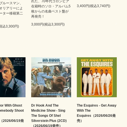
れた、70年代コロンビア
ブルースマン、
3,400円(税込3,740円)
在籍時のソロ・アルバム5
オリアリーによ
枚からの名曲ベスト盤が
ーター移籍第二
再発売！
3,000円(税込3,300円)
(税込3,300円)
lor With Ghost
Dr Hook And The
The Esquires - Get Away
Somebody Shoot
Medicine Show - Sing
With The
The Songs Of Shel
Esquires（2026/06/26発
（2026/06/19発
Silverstein Plus (2CD)
売）
（2026/06/19発売）