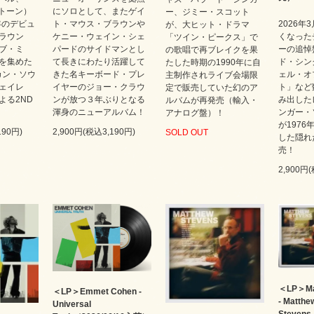
プトーン）
にソロとして、またゲイ
ー、ジミー・スコット
年のデビュ
ト・マウス・ブラウンや
2026年
が、大ヒット・ドラマ
ラウン
ケニー・ウェイン・シェ
くなった
「ツイン・ピークス」で
ブ・ミ
パードのサイドマンとし
ーの追悼
の歌唱で再ブレイクを果
を集めた
て長きにわたり活躍して
ド・シン
たした時期の1990年に自
カン・ソウ
きた名キーボード・プレ
ェル・オ
主制作されライブ会場限
ェイレ
イヤーのジョー・クラウ
ト」など
定で販売していた幻のア
よる2ND
ンが放つ３年ぶりとなる
み出した
ルバムが再発売（輸入・
渾身のニューアルバム！
ンガー・
アナログ盤）！
が1976
190円)
2,900円(税込3,190円)
SOLD OUT
した隠れ
売！
2,900円
＜LP＞Mat
＜LP＞Emmet Cohen -
- Matthe
Universal
Stevens