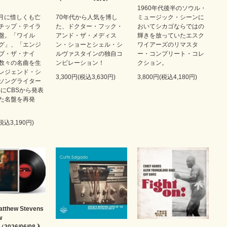
1960年代後半のソウル・
3月に惜しくも亡
70年代から人気を博し
ミュージック・シーンに
チップ・テイラ
た、ドクター・フック・
おいてシカゴならではの
盤。「ワイル
アンド・ザ・メディス
輝きを放っていたエスク
グ」、「エンジ
ン・ショーとシェル・シ
ワイアーズのリマスタ
ブ・ザ・ナイ
ルヴァスタインの独自コ
ー・コンプリート・コレ
数々の名曲を生
ンピレーション！
クション。
レジェンド・シ
3,300円(税込3,630円)
3,800円(税込4,180円)
ソングライター
年にCBSから発表
た名盤を再発
(税込3,190円)
thew Stevens
w
（2026/06/08入