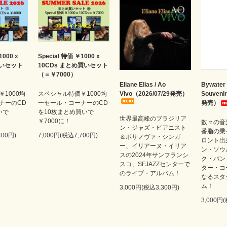
1000 x
Special 特価 ￥1000 x
買いセット
10CDs まとめ買いセット
（＝￥7000）
Eliane Elias / Ao
Bywater 
1000均
スペシャル特価￥1000均
Vivo（2026/07/29発売）
Souveni
ナーのCD
一セール・コーナーのCD
発売）
いで
を10枚まとめ買いで
世界最高峰のブラジリア
￥7000に！
数々の音
ン・ジャズ・ピアニスト
番脂の乗
400円)
7,000円(税込7,700円)
＆ボサノヴァ・シンガ
ロント出
ー、イリアーヌ・イリア
ン・ソウ
スの2024年サンフランシ
ク・バン
スコ、SFJAZZセンターで
ター・コ
のライブ・アルバム！
なるスタ
ム！
3,000円(税込3,300円)
3,000円