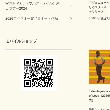
アヴェニューか
WOLF MAIL （ウルフ・メイル）来
なるスタジオ・
日ツアー2024
をリリース！
2026年グラミー賞ノミネート作品
3,500円(税込3,
モバイルショップ
Jalen Ngonda -
of Love（2026
売）
優良ソウルレー