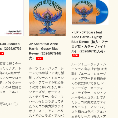
＜LP＞JP Soars feat
Anne Harris - Gypsy
Blue Revue（輸入・アナ
Call - Broken
JP Soars feat Anne
ログ盤・カラーヴァイナ
rs（2026/07/29
Harris - Gypsy Blue
ル）（2026/07/11入荷）
Revue（2026/07/24発
売）
楽賞に輝く今一
ルーツミュージック・シ
ったカナダ、ト
ルーツミュージック・シ
ーンで20年以上に渡り活
身の7人組サザ
ーンで20年以上に渡り活
動しブルース・ミュージ
ル／ルーツロッ
動しブルース・ミュージ
ック・アワードを初め多
ド、バイウォー
ック・アワードを初め多
くの賞に輝いてきたJP・
ールの４枚目と
くの賞に輝いてきたJP・
ソアーズが、オーティ
ジオ・アルバ
ソアーズが、オーティ
ス・テイラー、タジ・マ
ス・テイラー、タジ・マ
ハールらとコラボしてき
ハールらとコラボしてき
たシカゴの実力派ヴァイ
(税込3,300円)
たシカゴの実力派ヴァイ
オリニスト、アン・ハリ
オリニスト、アン・ハリ
スと初のコラボ・アルバ
スと初のコラボ・アルバ
ムをリリース（輸入・ア