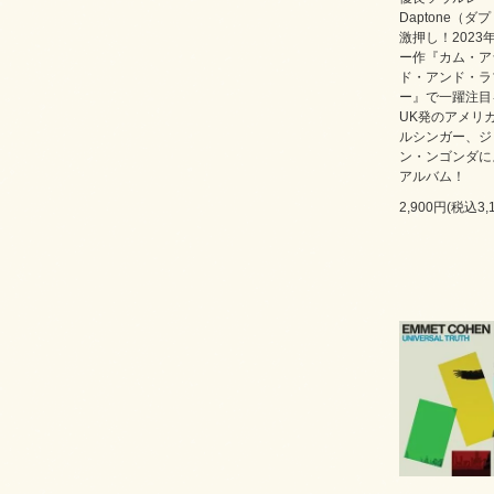
Daptone（ダ
激押し！2023
ー作『カム・ア
ド・アンド・ラ
ー』で一躍注目
UK発のアメリ
ルシンガー、ジ
ン・ンゴンダに
アルバム！
2,900円(税込3,