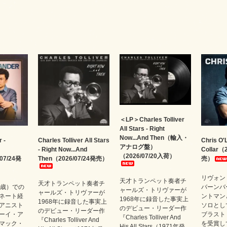
＜LP＞Charles Tolliver
All Stars - Right
Now...And Then（輸入・
 -
Charles Tolliver All Stars
Chris O'
アナログ盤）
- Right Now...And
Collar（
（2026/07/20入荷）
07/24発
Then（2026/07/24発売）
売）
リヴォン
天才トランペット奏者チ
天才トランペット奏者チ
1歳）での
バーンバ
ャールズ・トリヴァーが
ャールズ・トリヴァーが
ネート経
ントマン
1968年に録音した事実上
1968年に録音した事実上
アニスト
ソロとし
のデビュー・リーダー作
のデビュー・リーダー作
ーイ・ア
ブラスト
『Charles Tolliver And
『Charles Tolliver And
マック・
を受賞し
His All Stars（1971年発