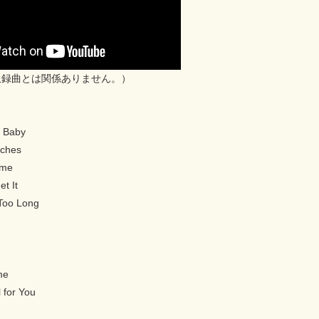
収録曲とは関係ありません。）
u Baby
aches
ime
t It
Too Long
me
l for You