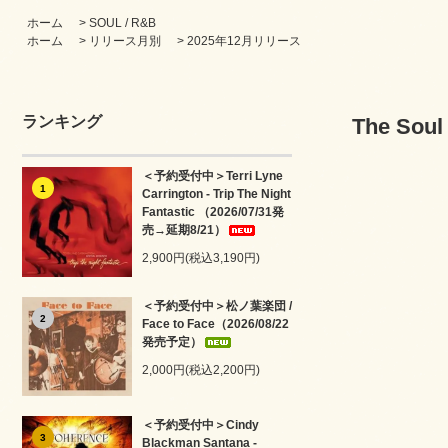
ホーム
>
SOUL / R&B
ホーム
>
リリース月別
>
2025年12月リリース
ランキング
The Soul
＜予約受付中＞Terri Lyne
1
Carrington - Trip The Night
Fantastic （2026/07/31発
売→延期8/21）
2,900円(税込3,190円)
＜予約受付中＞松ノ葉楽団 /
2
Face to Face（2026/08/22
発売予定）
2,000円(税込2,200円)
＜予約受付中＞Cindy
3
Blackman Santana -