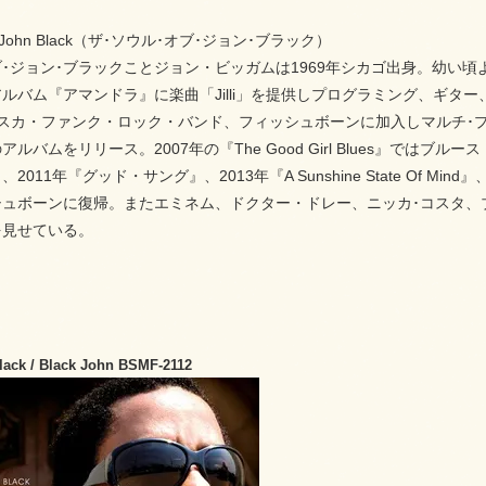
Of John Black（ザ･ソウル･オブ･ジョン･ブラック）
ブ･ジョン･ブラックことジョン・ビッガムは1969年シカゴ出身。幼い頃
ルバム『アマンドラ』に楽曲「Jilli」を提供しプログラミング、ギタ
スカ・ファンク・ロック・バンド、フィッシュボーンに加入しマルチ･プ
ルバムをリリース。2007年の『The Good Girl Blues』では
011年『グッド・サング』、2013年『A Sunshine State Of Mind』、
シュボーンに復帰。またエミネム、ドクター・ドレー、ニッカ･コスタ、
を見せている。
lack / Black John BSMF-2112