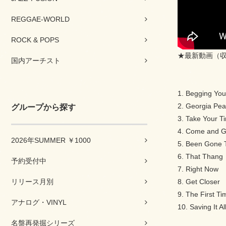
REGGAE-WORLD
ROCK & POPS
★最新動画（
国内アーチスト
1. Begging Yo
2. Georgia Pe
グループから探す
3. Take Your T
4. Come and Ge
2026年SUMMER ￥1000
5. Been Gone 
6. That Thang
予約受付中
7. Right Now
リリース月別
8. Get Closer
9. The First Ti
アナログ・VINYL
10. Saving It Al
名盤再発掘シリーズ