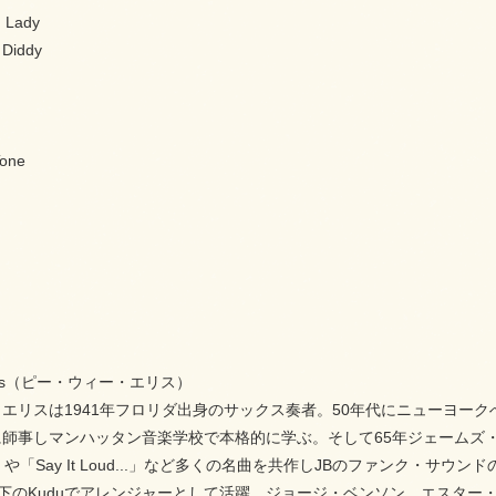
d Lady
 Diddy
Tone
Ellis（ピー・ウィー・エリス）
エリスは1941年フロリダ出身のサックス奏者。50年代にニューヨー
に師事しマンハッタン音楽学校で本格的に学ぶ。そして65年ジェームズ
eat」や「Say It Loud...」など多くの名曲を共作しJBのファンク
傘下のKuduでアレンジャーとして活躍。ジョージ・ベンソン、エスター