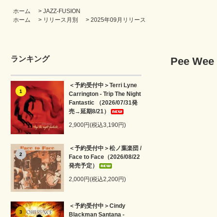
ホーム
>
JAZZ-FUSION
ホーム
>
リリース月別
>
2025年09月リリース
ランキング
Pee Wee 
＜予約受付中＞Terri Lyne
1
Carrington - Trip The Night
Fantastic （2026/07/31発
売→延期8/21）
2,900円(税込3,190円)
＜予約受付中＞松ノ葉楽団 /
2
Face to Face（2026/08/22
発売予定）
2,000円(税込2,200円)
＜予約受付中＞Cindy
3
Blackman Santana -