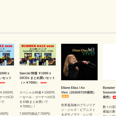
1000 x
Special 特価 ￥1000 x
買いセット
10CDs まとめ買いセット
（＝￥7000）
Eliane Elias / Ao
Bywater 
1000均
スペシャル特価￥1000均
Vivo（2026/07/29発売）
Souveni
ナーのCD
一セール・コーナーのCD
発売）
いで
を10枚まとめ買いで
世界最高峰のブラジリア
￥7000に！
数々の音
ン・ジャズ・ピアニスト
番脂の乗
400円)
7,000円(税込7,700円)
＆ボサノヴァ・シンガ