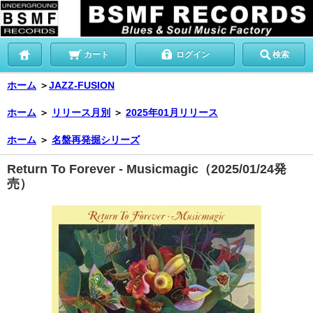
カート
ログイン
検索
ホーム
＞
JAZZ-FUSION
ホーム
＞
リリース月別
＞
2025年01月リリース
ホーム
＞
名盤再発掘シリーズ
Return To Forever - Musicmagic（2025/01/24発
売）