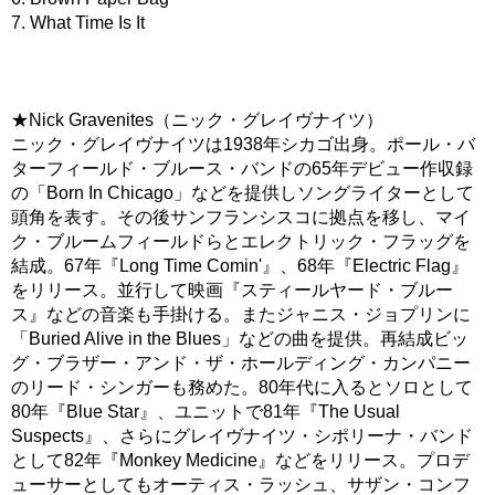
7. What Time Is It
★Nick Gravenites（ニック・グレイヴナイツ）
ニック・グレイヴナイツは1938年シカゴ出身。ポール・バ
ターフィールド・ブルース・バンドの65年デビュー作収録
の「Born In Chicago」などを提供しソングライターとして
頭角を表す。その後サンフランシスコに拠点を移し、マイ
ク・ブルームフィールドらとエレクトリック・フラッグを
結成。67年『Long Time Comin'』、68年『Electric Flag』
をリリース。並行して映画『スティールヤード・ブルー
ス』などの音楽も手掛ける。またジャニス・ジョプリンに
「Buried Alive in the Blues」などの曲を提供。再結成ビッ
グ・ブラザー・アンド・ザ・ホールディング・カンパニー
のリード・シンガーも務めた。80年代に入るとソロとして
80年『Blue Star』、ユニットで81年『The Usual
Suspects』、さらにグレイヴナイツ・シポリーナ・バンド
として82年『Monkey Medicine』などをリリース。プロデ
ューサーとしてもオーティス・ラッシュ、サザン・コンフ