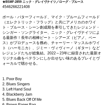
★BSMF-2859 ニック・グレイヴナイツ／ローグ・ブルース
4546266221408
ポール・バターフィールド、マイク・ブルームフィールド
（エレクトリック・フラッグ）と共にアメリカのホワイ
ト・ブルース・シーン創成期を牽引してきたレジェンド・
シンガー・ソングライター、ニック・グレイヴナイツによ
る最新作！長年の相棒ピート・シアーズ（ピアノ、ベー
ス）がプロデュースを務め、チャーリー・マッスルホワイ
ト（ハーモニカ）、ジミー・ヴィヴィーノ（ギター）など
レジェンドたちが総集結。2022～23年に録音された最新オ
リジナル曲をベテランにしか出せない味のあるプレイとヴ
ォーカルで聴かせる。
1. Poor Boy
2. Blues Singers
3. Left Hand Soul
4. Blackberry Jam
5. Blues Back Off Of Me
6. Brown Paper Bag