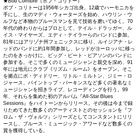
★Bob Corritore（ボブ・コリトー）
ボブ・コリトーは1956年シカゴ出身。12歳でハーモニカを
手にし、生のマディ・ウォーターズを始め、ハウリン・ウ
ルフなど本物のブルースマンを見て技術を磨いてゆく。70
年代の終わりからはプロとして、テイル・ドラッガー、ル
イス・マイヤーズ、エディ・テイラーらのバンドに参加。
81年にはアリゾナ州フェニックスに移り、ルイジアナ・レ
ッドのバンドに約1年間参加し、レッドがヨーロッパに移っ
たのをきっかけに、ビッグ・ピート・ピアソンのバンドに
参加する。そこで多くのミュージシャンと親交を深め、91
年には地元にクラブ《リズム・ルーム》をオープン。そこ
を拠点にボ・ディドリー、リトル・ミルトン、ジミー・ロ
ジャース、パイントップ・パーキンスなど多くの著名なミ
ュージシャンを招きライブ、レコーディングを行う。99
年、それらを集めた初のアルバム『All-Star Blues
Sessions』をハイトーンからリリース。その後は今まで録
りためてきた数多くのアーティストとのセッションを『フ
ロム・ザ・ヴォルツ』シリーズとしてコンスタントにリリ
ースし、ブルース・ミュージック・アワードなど数多くの
賞を獲得している。