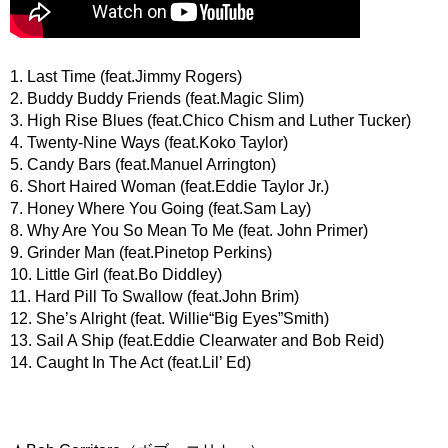
1. Last Time (feat.Jimmy Rogers)
2. Buddy Buddy Friends (feat.Magic Slim)
3. High Rise Blues (feat.Chico Chism and Luther Tucker)
4. Twenty-Nine Ways (feat.Koko Taylor)
5. Candy Bars (feat.Manuel Arrington)
6. Short Haired Woman (feat.Eddie Taylor Jr.)
7. Honey Where You Going (feat.Sam Lay)
8. Why Are You So Mean To Me (feat. John Primer)
9. Grinder Man (feat.Pinetop Perkins)
10. Little Girl (feat.Bo Diddley)
11. Hard Pill To Swallow (feat.John Brim)
12. She’s Alright (feat. Willie“Big Eyes”Smith)
13. Sail A Ship (feat.Eddie Clearwater and Bob Reid)
14. Caught In The Act (feat.Lil’ Ed)