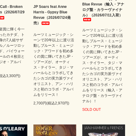
Blue Revue（輸入・アナ
Call - Broken
JP Soars feat Anne
ログ盤・カラーヴァイナ
rs（2026/07/29
Harris - Gypsy Blue
ル）（2026/07/11入荷）
Revue（2026/07/24発
売）
楽賞に輝く今一
ルーツミュージック・シ
ったカナダ、ト
ルーツミュージック・シ
ーンで20年以上に渡り活
身の7人組サザ
ーンで20年以上に渡り活
動しブルース・ミュージ
ル／ルーツロッ
動しブルース・ミュージ
ック・アワードを初め多
ド、バイウォー
ック・アワードを初め多
くの賞に輝いてきたJP・
ールの４枚目と
くの賞に輝いてきたJP・
ソアーズが、オーティ
ジオ・アルバ
ソアーズが、オーティ
ス・テイラー、タジ・マ
ス・テイラー、タジ・マ
ハールらとコラボしてき
ハールらとコラボしてき
たシカゴの実力派ヴァイ
(税込3,300円)
たシカゴの実力派ヴァイ
オリニスト、アン・ハリ
オリニスト、アン・ハリ
スと初のコラボ・アルバ
スと初のコラボ・アルバ
ムをリリース（輸入・ア
ムをリリース！
ナログ盤・カラーヴァイ
ナル）！
2,700円(税込2,970円)
SOLD OUT