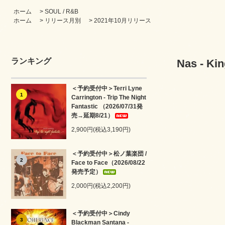
ホーム
>
SOUL / R&B
ホーム
>
リリース月別
>
2021年10月リリース
ランキング
Nas - Ki
＜予約受付中＞Terri Lyne
1
Carrington - Trip The Night
Fantastic （2026/07/31発
売→延期8/21）
2,900円(税込3,190円)
＜予約受付中＞松ノ葉楽団 /
2
Face to Face（2026/08/22
発売予定）
2,000円(税込2,200円)
＜予約受付中＞Cindy
3
Blackman Santana -