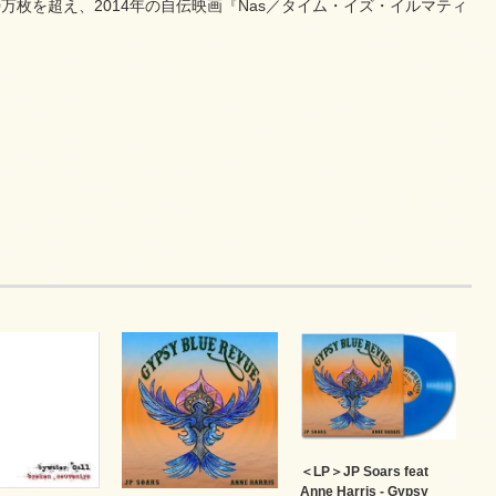
0万枚を超え、2014年の自伝映画『Nas／タイム・イズ・イルマティ
＜LP＞JP Soars feat
Anne Harris - Gypsy