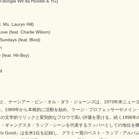
 A Boogie Wit da Hoodie & YG)
. Ms. Lauryn Hill)
ove (feat. Charlie Wilson)
Sundays (feat. Blxst)
n
(feat. Hit-Boy)
od
こと、ナーシアー・ビン・オル・ダラ・ジョーンズは、1973年米ニュ
。1989年から本格的に活動を始め、ラージ・プロフェッサーやメイン・ソー
の文学的リリックと変則的なフロウで高い評価を受ける。続く1996年の2ndア
・ギャングスタ・ラップ・シーンを代表するラッパーとしての地位を獲得
e Is Good』は全米1位を記録し、グラミー賞のベスト・ラップ・アルバム