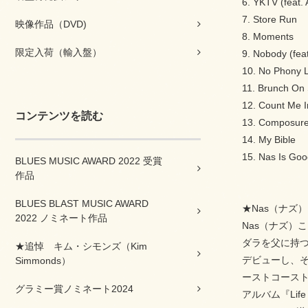
6. YKTV (feat.
7. Store Run
映像作品（DVD)
8. Moments
限定入荷（輸入盤）
9. Nobody (feat
10. No Phony L
11. Brunch On 
12. Count Me I
コンテンツを読む
13. Composure 
14. My Bible
15. Nas Is Go
BLUES MUSIC AWARD 2022 受賞
作品
BLUES BLAST MUSIC AWARD
★Nas（ナズ）
2022 ノミネート作品
Nas（ナズ）
ダラを父に持つ
★追悼 キム・シモンズ（Kim
デビューし、そ
Simmonds）
ーストコースト
グラミー賞ノミネート2024
アルバム『Lif