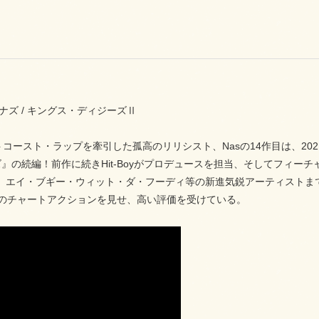
3 ナズ / キングス・ディジーズⅡ
トコースト・ラップを牽引した孤高のリリシスト、Nasの14作目は、2
』の続編！前作に続きHit-Boyがプロデュースを担当、そしてフィー
、エイ・ブギー・ウィット・ダ・フーディ等の新進気鋭アーティストまで
高のチャートアクションを見せ、高い評価を受けている。