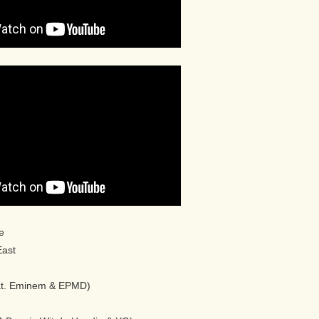
e
East
at. Eminem & EPMD)