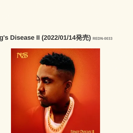
ng's Disease II (2022/01/14発売)
REDN-0033