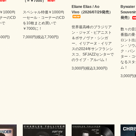
（＝￥7000）
Eliane Elias / Ao
Bywater 
1000均
スペシャル特価￥1000均
Vivo（2026/07/29発売）
Souveni
ナーのCD
一セール・コーナーのCD
発売）
いで
を10枚まとめ買いで
世界最高峰のブラジリア
￥7000に！
数々の音
ン・ジャズ・ピアニスト
番脂の乗
400円)
7,000円(税込7,700円)
＆ボサノヴァ・シンガ
ロント出
ー、イリアーヌ・イリア
ン・ソウ
スの2024年サンフランシ
ク・バン
スコ、SFJAZZセンターで
ター・コ
のライブ・アルバム！
なるスタ
ム！
3,000円(税込3,300円)
3,000円