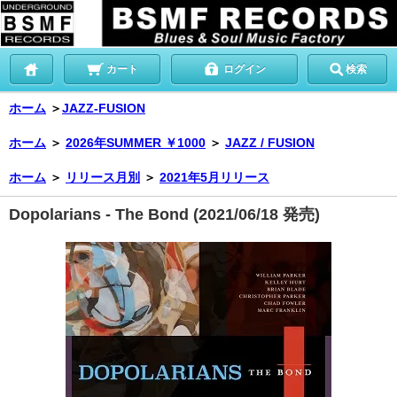
カート
ログイン
検索
ホーム
＞
JAZZ-FUSION
ホーム
＞
2026年SUMMER ￥1000
＞
JAZZ / FUSION
ホーム
＞
リリース月別
＞
2021年5月リリース
Dopolarians - The Bond (2021/06/18 発売)