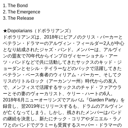
1. The Bond
2. The Emergence
3. The Release
★Dopolarians（ドポラリアンズ）
ドポラリアンズは、2018年にピアノのクリス・パーカーと
ベテラン・ドラマーのアルヴィン・フィールダー2人が中心
となり結成されたジャズ・バンド。メンバーは、アルヴィ
ンの盟友で70年代からインプロヴィセーショナル・アー
ツ・バンドなどで共に活動してきたサックスのキッド・ジ
ョーダンとセシル・テイラーなどのバックで活躍してきた
ベテラン・ベース奏者のウィリアム・パーカー、そしてク
リスのリトルロック（アーカンソー州）時代からの友人
で、メンフィスで活躍するサックスのチャド・ファアウラ
ーとその妻のヴォーカリスト、ケリー・ハートの6人。
2018年6月ニューオーリンズでアルバム『Garden Party』を
録音し、翌2019年にリリースするも、ドラムのアルヴィン
が亡くなってしまう。しかし、残されたメンバーはバンド
の継続を決意し、新たにチック・コリアやダニエル・ラノ
ワとのバンドでグラミーも受賞するスーパー・ドラマーの