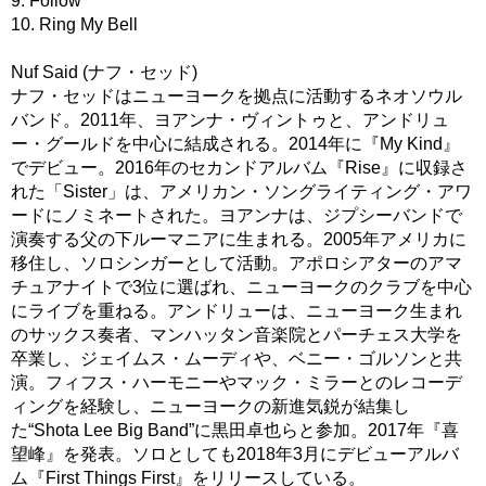
9. Follow
10. Ring My Bell
Nuf Said (ナフ・セッド)
ナフ・セッドはニューヨークを拠点に活動するネオソウル
バンド。2011年、ヨアンナ・ヴィントゥと、アンドリュ
ー・グールドを中心に結成される。2014年に『My Kind』
でデビュー。2016年のセカンドアルバム『Rise』に収録さ
れた「Sister」は、アメリカン・ソングライティング・アワ
ードにノミネートされた。ヨアンナは、ジプシーバンドで
演奏する父の下ルーマニアに生まれる。2005年アメリカに
移住し、ソロシンガーとして活動。アポロシアターのアマ
チュアナイトで3位に選ばれ、ニューヨークのクラブを中心
にライブを重ねる。アンドリューは、ニューヨーク生まれ
のサックス奏者、マンハッタン音楽院とパーチェス大学を
卒業し、ジェイムス・ムーディや、ベニー・ゴルソンと共
演。フィフス・ハーモニーやマック・ミラーとのレコーデ
ィングを経験し、ニューヨークの新進気鋭が結集し
た“Shota Lee Big Band”に黒田卓也らと参加。2017年『喜
望峰』を発表。ソロとしても2018年3月にデビューアルバ
ム『First Things First』をリリースしている。