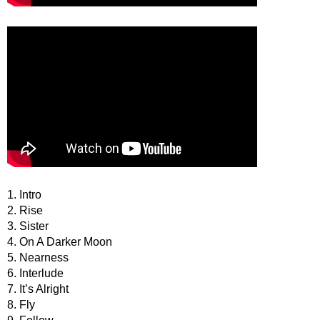
1. Intro
2. Rise
3. Sister
4. On A Darker Moon
5. Nearness
6. Interlude
7. It’s Alright
8. Fly