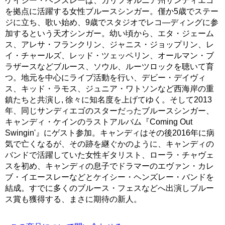
ケイシー・ヘンズレーは、カリフォルニア州サンディエゴ
を拠点に活躍する女性ブルースシンガー。僅か5歳でステー
ジに立ち、歌い始め、9歳でスタジオでレコ―ディングに参
加するという天才シンガー。幼い頃から、エタ・ジェーム
ス、アレサ・フランクリン、ジャニス・ジョップリン、レ
イ・チャールズ、レッド・ツェッペリン、オールマン・ブ
ラザースなどブルース、ソウル、ルーツロックを聴いて育
つ。地元を中心にライブ活動を行い、デビー・デイヴィ
ス、キッド・ラモス、ジュニア・ワトソンなど西海岸の重
鎮たちと共演し, 徐々に知名度を上げてゆく。そして2013
年、同じサンディエゴのスターだったブルースシンガー、
キャンディ・ケインのラストアルバム『Coming Out
Swingin'』にゲスト参加。キャンディはその後2016年に病
気で亡くなるが、その跡を継ぐかのように、キャンディの
バンドで活躍していた女性ギタリスト、ローラ・チャヴェ
スを初め、キャンディの息子でドラマーのエヴァン・カレ
ブ・イエースレーなどとケイシー・ヘンズレー・バンドを
結成。すでに多くのブルース・フェスなどへ出演しブルー
ス賞も獲得する、まさに期待の新人。