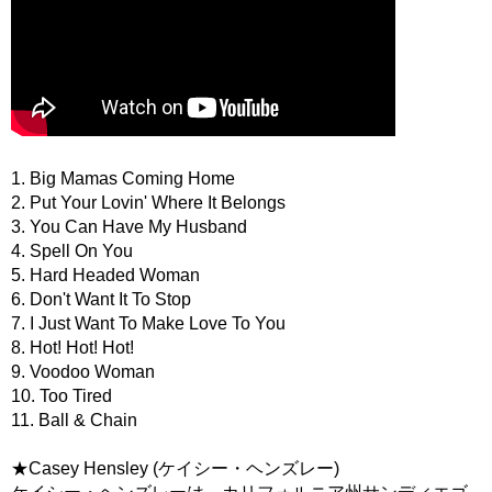
1. Big Mamas Coming Home
2. Put Your Lovin' Where It Belongs
3. You Can Have My Husband
4. Spell On You
5. Hard Headed Woman
6. Don't Want It To Stop
7. I Just Want To Make Love To You
8. Hot! Hot! Hot!
9. Voodoo Woman
10. Too Tired
11. Ball & Chain
★Casey Hensley (ケイシー・ヘンズレー)