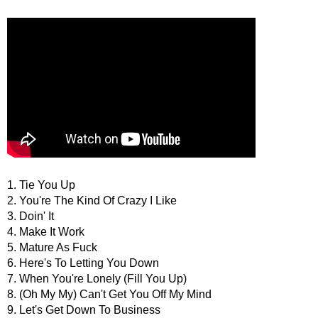
1. Tie You Up
2. You're The Kind Of Crazy I Like
3. Doin' It
4. Make It Work
5. Mature As Fuck
6. Here's To Letting You Down
7. When You're Lonely (Fill You Up)
8. (Oh My My) Can't Get You Off My Mind
9. Let's Get Down To Business