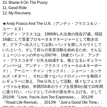
10. Blame It On The Pussy
11. Good Ride
12. My Recovery
★Andy Frasco And The U.N.（アンディ・フラスコ＆ジ・
ユー・エヌ）
アンディ・フラスコは、1989年L.A.出身の現在27歳。弱冠
16歳にして音楽プロモータ＆マネージャーとして動き出
す。クラブへ出入りしては良いバンドを探しスカウトして
いたという。そして自らの音楽活動を始めるため、そんな
ミュージシャンの中から2007年、18歳でバンド、アンデ
ィ・フラスコ＆ザ・U.N.を結成する。核となるレギュラー
メンバーは、アンディ・フラスコ（ヴォーカル＆キーボー
ド）、アーニー・チャン（サックス）、ショーン・エッケ
ルズ（ギター）。それに様々なバンドのメンバーを毎回イ
レギュラーに加え、The U.N.として活動。様々なフェステ
ィヴァルを初め、年間250本のライブを世界6か国で10年間
に渡り行い、バンドとしての今の形を作り上げる。そして
2010年『Love, You're Just Too Expensive』、2012年
『Road Life Revival』、2013年『Just a Good Ole Time』、