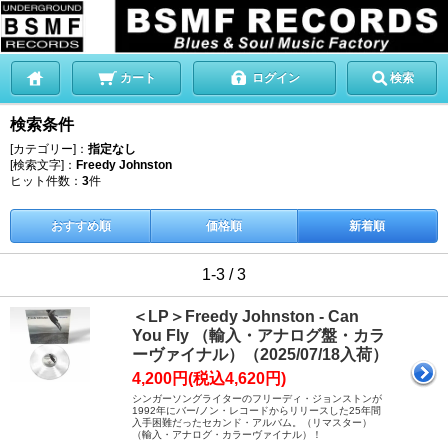
カート
ログイン
検索
検索条件
[カテゴリー]：
指定なし
[検索文字]：
Freedy Johnston
ヒット件数：
3
件
おすすめ順
価格順
新着順
1-3 / 3
＜LP＞Freedy Johnston - Can
You Fly （輸入・アナログ盤・カラ
ーヴァイナル）（2025/07/18入荷）
4,200円(税込4,620円)
シンガーソングライターのフリーディ・ジョンストンが
1992年にバー/ノン・レコードからリリースした25年間
入手困難だったセカンド・アルバム。（リマスター）
（輸入・アナログ・カラーヴァイナル）！