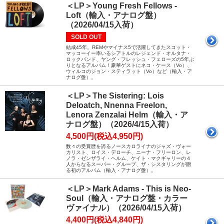
＜LP＞Young Fresh Fellows -
Loft（輸入・アナログ盤）
（2026/04/15入荷）
SOLD OUT
結成45年。REMやマイナス5で活躍してきたスコット・
マッコーイー率いるシアトルのレジェンド・オルタナ・
ロックバンド、ヤング・フレッシュ・フェローズの5年ぶ
りとなるアルバム！豪華ゲストにネコ・ケース（Vo）、
ウィルコのジョン・スティラット（Vo）など（輸入・ア
ナログ盤）。
＜LP＞The Sistering: Lois
Deloatch, Nnenna Freelon,
Lenora Zenzalai Helm（輸入・ア
ナログ盤）（2026/4/15入荷）
4,500円(税込4,950円)
数々の受賞歴を誇るノースカロライナのジャズ・ヴォー
カリスト、ロイス・デローチ、ニーナ・フリーロン、レ
ノラ・ゼンザライ・ヘルム、ケイト・マクギャリーの４
人からなるスーパー・グループ、ザ・シスタリングが贈
る初のアルバム（輸入・アナログ盤）。
＜LP＞Mark Adams - This is Neo-
Soul（輸入・アナログ盤・カラー
ヴァイナル）（2026/04/15入荷）
4,400円(税込4,840円)