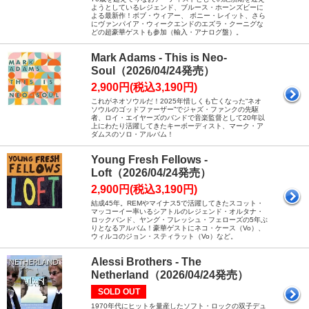
ようとしているレジェンド、ブルース・ホーンズビーに
よる最新作！ボブ・ウィアー、 ボニー・レイット、さら
にヴァンパイア・ウィークエンドのエズラ・クーニグな
どの超豪華ゲストも参加（輸入・アナログ盤）。
Mark Adams - This is Neo-
Soul（2026/04/24発売）
2,900円(税込3,190円)
これがネオソウルだ！2025年惜しくも亡くなった“ネオ
ソウルのゴッドファーザー”でジャズ・ファンクの先駆
者、ロイ・エイヤーズのバンドで音楽監督として20年以
上にわたり活躍してきたキーボーディスト、マーク・ア
ダムスのソロ・アルバム！
Young Fresh Fellows -
Loft（2026/04/24発売）
2,900円(税込3,190円)
結成45年。REMやマイナス5で活躍してきたスコット・
マッコーイー率いるシアトルのレジェンド・オルタナ・
ロックバンド、ヤング・フレッシュ・フェローズの5年ぶ
りとなるアルバム！豪華ゲストにネコ・ケース（Vo）、
ウィルコのジョン・スティラット（Vo）など。
Alessi Brothers - The
Netherland（2026/04/24発売）
SOLD OUT
1970年代にヒットを量産したソフト・ロックの双子デュ