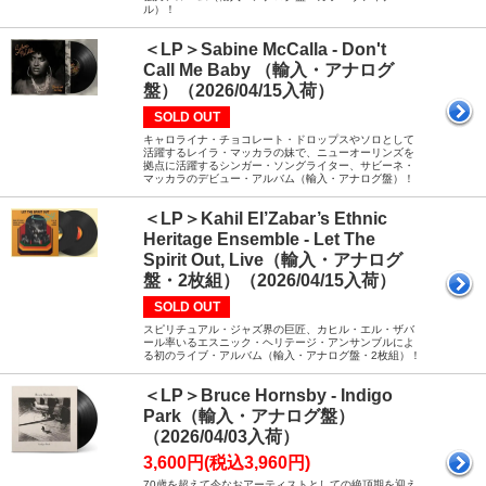
ル）！
＜LP＞Sabine McCalla - Don't
Call Me Baby （輸入・アナログ
盤）（2026/04/15入荷）
SOLD OUT
キャロライナ・チョコレート・ドロップスやソロとして
活躍するレイラ・マッカラの妹で、ニューオーリンズを
拠点に活躍するシンガー・ソングライター、サビーネ・
マッカラのデビュー・アルバム（輸入・アナログ盤）！
＜LP＞Kahil El’Zabar’s Ethnic
Heritage Ensemble - Let The
Spirit Out, Live（輸入・アナログ
盤・2枚組）（2026/04/15入荷）
SOLD OUT
スピリチュアル・ジャズ界の巨匠、カヒル・エル・ザバ
ール率いるエスニック・ヘリテージ・アンサンブルによ
る初のライブ・アルバム（輸入・アナログ盤・2枚組）！
＜LP＞Bruce Hornsby - Indigo
Park（輸入・アナログ盤）
（2026/04/03入荷）
3,600円(税込3,960円)
70歳を超えて今なおアーティストとしての絶頂期を迎え