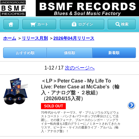
カート
ログイン
検索
ホーム
＞
リリース月別
＞
2026年04月リリース
おすすめ順
価格順
新着順
1-12 / 17
次のページへ
＜LP＞Peter Case - My Life To
Live: Peter Case at McCabe's（輸
入・アナログ盤・２枚組）
（2026/04/15入荷）
SOLD OUT
70年代からザ・ナーヴス、ザ・プリムソウルズなどウェ
ストコースト・パンク＆パワーポップの草分けとして活
躍し、その後フォーク、ブルースのシンガー・ソングラ
イター転向後も3度のグラミーにノミネートされてきたカ
リスマ、ピーター・ケイスの最新ライブ・アルバム（輸
入・アナログ盤）！