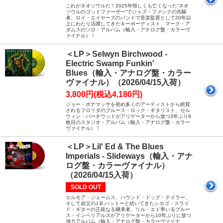
これがネオソウルだ！2025年惜しくも亡くなった“ネオ
ソウルのゴッドファーザー”でジャズ・ファンクの先駆
者、ロイ・エイヤーズのバンドで音楽監督として20年以
上にわたり活躍してきたキーボーディスト、マーク・ア
ダムスのソロ・アルバム（輸入・アナログ盤・カラーヴ
ァイナル）！
＜LP＞Selwyn Birchwood -
Electric Swamp Funkin'
Blues（輸入・アナログ盤・カラー
ヴァイナル）（2026/04/15入荷）
3,800円(税込4,180円)
ジョー・ボナマッサを初め多くのアーティストから絶賛
されるフロリダのブルース・ロック・ギタリスト、セル
ウィン・バーチウッドがアリゲーターから放つ3年ぶり8
枚目のスタジオ・アルバム（輸入・アナログ盤・カラー
ヴァイナル）！
＜LP＞Lil' Ed & The Blues
Imperials - Slideways（輸入・アナ
ログ盤・カラーヴァイナル）
（2026/04/15入荷）
SOLD OUT
エルモア・ジェームス、ハウンド・ドッグ・テイラー、
そして叔父のJ.B.ハットーと続いてきたシカゴ・スライ
ド・ギターの正統なる継承者、リル・エド率いるブルー
ス・インペリアルズがアリゲーターから10年ぶりに放つ
強力アルバム（輸入・アナログ盤・カラーヴァイナ