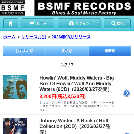
カート
ログイン
検索
ホーム
＞
リリース月別
＞
2026年03月リリース
おすすめ順
価格順
新着順
1-7 / 7
Howlin' Wolf, Muddy Waters - Big
Box Of Howlin' Wolf And Muddy
Waters (6CD)（2026/03/27発売）
3,200円(税込3,520円)
シカゴ・ブルース界を牽引した双璧、マディ・ウォータ
ーズとハウリン・ウルフのお買い得６枚組コンピレーシ
ョン。
Johnny Winter - A Rock n’ Roll
Collection (2CD)（2026/03/27発
売）