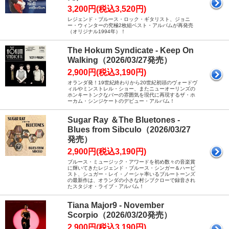
3,200円(税込3,520円)
レジェンド・ブルース・ロック・ギタリスト、ジョニ
ー・ウィンターの究極2枚組ベスト・アルバムが再発売
（オリジナル1994年）！
The Hokum Syndicate - Keep On
Walking（2026/03/27発売）
2,900円(税込3,190円)
オランダ発！19世紀終わりから20世紀初頭のヴォードヴ
ィルやミンストレル・ショー、またニューオーリンズの
ホンキートンクなバーの雰囲気を現代に再現するザ・ホ
ーカム・シンジケートのデビュー・アルバム！
Sugar Ray ＆The Bluetones -
Blues from Sibculo（2026/03/27
発売）
2,900円(税込3,190円)
ブルース・ミュージック・アワードを初め数々の音楽賞
に輝いてきたレジェンド・ブルース・シンガー＆ハーピ
スト、シュガー・レイ・ノーシャ率いるブルートーンズ
の最新作は、オランダの小さな村シブクローで録音され
たスタジオ・ライブ・アルバム！
Tiana Major9 - November
Scorpio（2026/03/20発売）
2,900円(税込3,190円)