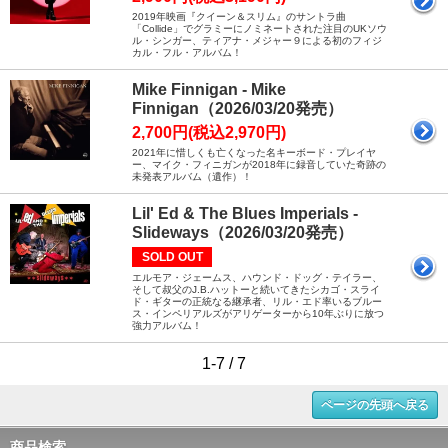
2019年映画『クイーン＆スリム』のサントラ曲
「Collide」でグラミーにノミネートされた注目のUKソウ
ル・シンガー、ティアナ・メジャー９による初のフィジ
カル・フル・アルバム！
Mike Finnigan - Mike
Finnigan（2026/03/20発売）
2,700円(税込2,970円)
2021年に惜しくも亡くなった名キーボード・プレイヤ
ー、マイク・フィニガンが2018年に録音していた奇跡の
未発表アルバム（遺作）！
Lil' Ed & The Blues Imperials -
Slideways（2026/03/20発売）
SOLD OUT
エルモア・ジェームス、ハウンド・ドッグ・テイラー、
そして叔父のJ.B.ハットーと続いてきたシカゴ・スライ
ド・ギターの正統なる継承者、リル・エド率いるブルー
ス・インペリアルズがアリゲーターから10年ぶりに放つ
強力アルバム！
1-7 / 7
ページの先頭へ戻る
商品検索