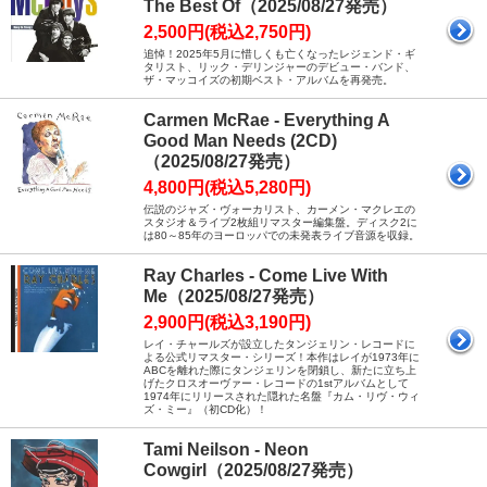
The Best Of（2025/08/27発売）
2,500円(税込2,750円)
追悼！2025年5月に惜しくも亡くなったレジェンド・ギ
タリスト、リック・デリンジャーのデビュー・バンド、
ザ・マッコイズの初期ベスト・アルバムを再発売。
Carmen McRae - Everything A
Good Man Needs (2CD)
（2025/08/27発売）
4,800円(税込5,280円)
伝説のジャズ・ヴォーカリスト、カーメン・マクレエの
スタジオ＆ライブ2枚組リマスター編集盤。ディスク2に
は80～85年のヨーロッパでの未発表ライブ音源を収録。
Ray Charles - Come Live With
Me（2025/08/27発売）
2,900円(税込3,190円)
レイ・チャールズが設立したタンジェリン・レコードに
よる公式リマスター・シリーズ！本作はレイが1973年に
ABCを離れた際にタンジェリンを閉鎖し、新たに立ち上
げたクロスオーヴァー・レコードの1stアルバムとして
1974年にリリースされた隠れた名盤『カム・リヴ・ウィ
ズ・ミー』（初CD化）！
Tami Neilson - Neon
Cowgirl（2025/08/27発売）