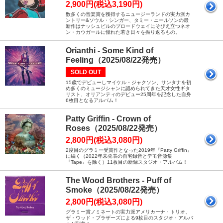
2,900円(税込3,190円)
数多くの音楽賞を獲得するニュージーランドの実力派カ
ントリー&ソウル・シンガー、タミー・ニールソンの最
新作はナッシュビルのブロードウェイにそびえ立つネオ
ン・カウガールに憧れた若き日々を振り返るもの。
Orianthi - Some Kind of
Feeling（2025/08/22発売）
SOLD OUT
15歳でデビューしマイケル・ジャクソン、サンタナを初
め多くのミュージシャンに認められてきた天才女性ギタ
リスト、オリアンティのデビュー25周年を記念した自身
6枚目となるアルバム！
Patty Griffin - Crown of
Roses（2025/08/22発売）
2,800円(税込3,080円)
2度目のグラミー受賞作となった2019年『Patty Griffin』
に続く（2022年未発表の自宅録音とデモ音源集
『Tape』を除く）11枚目の新録スタジオ・アルバム！
The Wood Brothers - Puff of
Smoke（2025/08/22発売）
2,800円(税込3,080円)
グラミー賞ノミネートの実力派アメリカーナ・トリオ、
ザ・ウッド・ブラザーズによる9枚目のスタジオ・アルバ