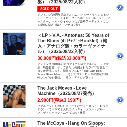
盤）（2025/08/22入荷）
SOLD OUT
アントンズ50周年記念アルバム！ボビー・ラッシュ＆ジ
ミー・ヴォーン、ドイル・ブラムホールII、ルーシー・フ
ォスター、キム・ウィルソンなど豪華アーティストによ
る新録2枚組（輸入・アナログ盤）！
＜LP＞V.A. - Antones: 50 Years of
The Blues (4LP+7"+Booklet)（輸
入・アナログ盤・カラーヴァイナ
ル）（2025/08/22入荷）
30,000円(税込33,000円)
アントンズ50周年記念ヴァイナル限定アルバム！レア音
源、廃盤音源、そして新たに発掘されたライブ音源とス
タジオ音源に加え、新作ダブルLP「The Last Real
Texas Blues Album」、そしてロス・ロボスの限定45回
転シングルを収録。（輸入・アナログ盤）！
The Jack Moves - Love
Machine（2025/08/27発売）
2,900円(税込3,190円)
ファルセットを用いたスイートなヴォーカルとメロウな
サウンドで日本でも人気のインディ・ソウル・グルー
プ、ザ・ジャック・ムーヴスの４枚目！
The McCoys - Hang On Sloopy: