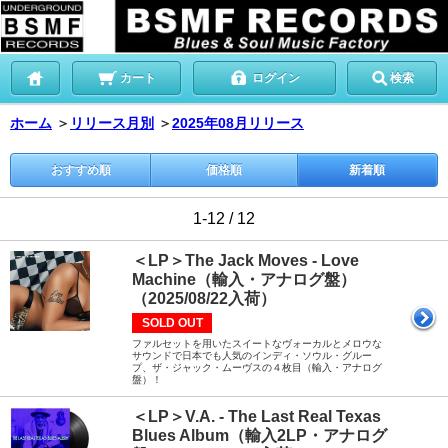
カート
ログイン
検索
ホーム
＞
リリース月別
＞
2025年08月リリース
おすすめ順
価格順
新着順
1-12 / 12
＜LP＞The Jack Moves - Love
Machine（輸入・アナログ盤）
（2025/08/22入荷）
SOLD OUT
ファルセットを用いたスイートなヴォーカルとメロウな
サウンドで日本でも人気のインディ・ソウル・グルー
プ、ザ・ジャック・ムーヴスの４枚目（輸入・アナログ
盤）！
＜LP＞V.A. - The Last Real Texas
Blues Album（輸入2LP・アナログ