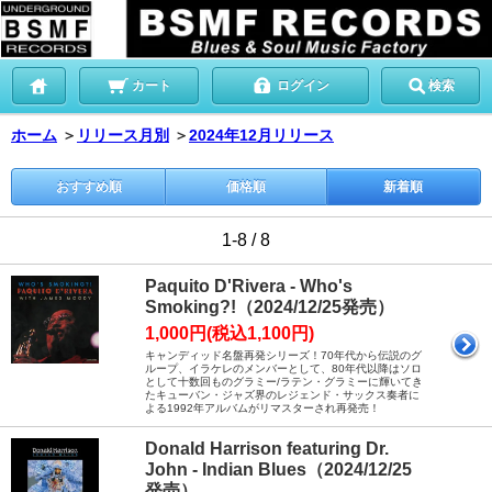
カート
ログイン
検索
ホーム
＞
リリース月別
＞
2024年12月リリース
おすすめ順
価格順
新着順
1-8 / 8
Paquito D'Rivera - Who's
Smoking?!（2024/12/25発売）
1,000円(税込1,100円)
キャンディッド名盤再発シリーズ！70年代から伝説のグ
ループ、イラケレのメンバーとして、80年代以降はソロ
として十数回ものグラミー/ラテン・グラミーに輝いてき
たキューバン・ジャズ界のレジェンド・サックス奏者に
よる1992年アルバムがリマスターされ再発売！
Donald Harrison featuring Dr.
John - Indian Blues（2024/12/25
発売）