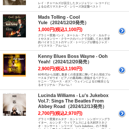
レイ・チャールズが設立したタンジェリン・レコードに
よる公式リマスターズ・シリーズ決定盤ベスト！
Mads Tolling - Cool
Yule（2024/12/20発売）
1,000円(税込1,100円)
グラミー受賞バンド、タートル・アイランド・カルテッ
トやスタンリー・クラークのバックで活躍してきた世界
的バイオリニストのマッズ・トーリングが贈るジャズ・
クリスマス・アルバム！
Kenny Blues Boss Wayne - Ooh
Yeah!（2024/12/20発売）
2,900円(税込3,190円)
60年代から活躍し数多くの音楽賞に輝いてきた現在ブル
ース＆ブギウギ・ピアノの最高峰に君臨するベテラン、
ケニー・“ブルース・ボス”・ウェインによる13枚目とな
るオリジナル・アルバム！
Lucinda Williams - Lu's Jukebox
Vol.7: Sings The Beatles From
Abbey Road（2024/12/13発売）
2,700円(税込2,970円)
グラミー受賞オルタナ・カントリー・シンガーソングラ
イター、ルシンダ・ウィリアムスによる大好評スタジ
オ・コンサート・シリーズ「Lu's Jukebox」の７作目