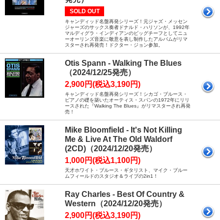
SOLD OUT
キャンディッド名盤再発シリーズ！元ジャズ・メッセン
ジャーズのサックス奏者ドナルド・ハリソンが、1992年
マルディグラ・インディアンのビッグチーフとしてニュ
ーオーリンズ音楽に敬意を表し制作したアルバムがリマ
スターされ再発売！ドクター・ジョン参加。
Otis Spann - Walking The Blues
（2024/12/25発売）
2,900円(税込3,190円)
キャンディッド名盤再発シリーズ！シカゴ・ブルース・
ピアノの礎を築いたオーティス・スパンの1972年にリリ
ースされた『Walking The Blues』がリマスターされ再発
売！
Mike Bloomfield - It's Not Killing
Me & Live At The Old Waldorf
(2CD)（2024/12/20発売）
1,000円(税込1,100円)
天才ホワイト・ブルース・ギタリスト、マイク・ブルー
ムフィールドのスタジオ＆ライブの2in1！
Ray Charles - Best Of Country &
Western（2024/12/20発売）
2,900円(税込3,190円)