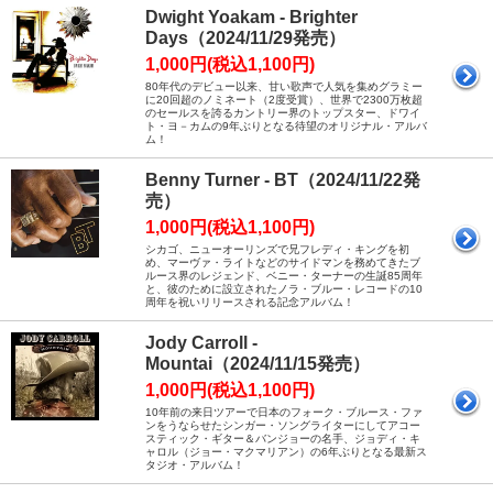
Dwight Yoakam - Brighter
Days（2024/11/29発売）
1,000円(税込1,100円)
80年代のデビュー以来、甘い歌声で人気を集めグラミー
に20回超のノミネート（2度受賞）、世界で2300万枚超
のセールスを誇るカントリー界のトップスター、ドワイ
ト・ヨ－カムの9年ぶりとなる待望のオリジナル・アルバ
ム！
Benny Turner - BT（2024/11/22発
売）
1,000円(税込1,100円)
シカゴ、ニューオーリンズで兄フレディ・キングを初
め、マーヴァ・ライトなどのサイドマンを務めてきたブ
ルース界のレジェンド、ベニー・ターナーの生誕85周年
と、彼のために設立されたノラ・ブルー・レコードの10
周年を祝いリリースされる記念アルバム！
Jody Carroll -
Mountai（2024/11/15発売）
1,000円(税込1,100円)
10年前の来日ツアーで日本のフォーク・ブルース・ファ
ンをうならせたシンガー・ソングライターにしてアコー
スティック・ギター＆バンジョーの名手、ジョディ・キ
ャロル（ジョー・マクマリアン）の6年ぶりとなる最新ス
タジオ・アルバム！