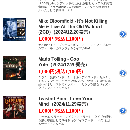
1960年にキャンディッドのために録音したレア＆未発表
音源集『Incarnations』の続編がリマスターされ単独ア
ルバムとして初リリース！
Mike Bloomfield - It's Not Killing
Me & Live At The Old Waldorf
(2CD)（2024/12/20発売）
1,000円(税込1,100円)
天才ホワイト・ブルース・ギタリスト、マイク・ブルー
ムフィールドのスタジオ＆ライブの2in1！
Mads Tolling - Cool
Yule（2024/12/20発売）
1,000円(税込1,100円)
グラミー受賞バンド、タートル・アイランド・カルテッ
トやスタンリー・クラークのバックで活躍してきた世界
的バイオリニストのマッズ・トーリングが贈るジャズ・
クリスマス・アルバム！
Twisted Pine - Love Your
Mind（2024/11/29発売）
1,000円(税込1,100円)
ニッケル クリーク、レイク・ストリート・ダイブの流れ
を汲む存在として期待されるツイステッド・パインによ
るサード・アルバム！