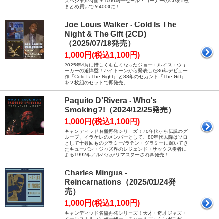
スペシャル特価￥1000均一セール・コーナーのCDを5枚
まとめ買いで￥4000に！
Joe Louis Walker - Cold Is The
Night & The Gift (2CD)
（2025/07/18発売）
1,000円(税込1,100円)
2025年4月に惜しくも亡くなったジョー・ルイス・ウォ
ーカーの追悼盤！ハイトーンから発表した86年デビュー
作『Cold Is The Night』と88年のセカンド『The Gift』
を２枚組のセットで再発売。
Paquito D'Rivera - Who's
Smoking?!（2024/12/25発売）
1,000円(税込1,100円)
キャンディッド名盤再発シリーズ！70年代から伝説のグ
ループ、イラケレのメンバーとして、80年代以降はソロ
として十数回ものグラミー/ラテン・グラミーに輝いてき
たキューバン・ジャズ界のレジェンド・サックス奏者に
よる1992年アルバムがリマスターされ再発売！
Charles Mingus -
Reincarnations（2025/01/24発
売）
1,000円(税込1,100円)
キャンディッド名盤再発シリーズ！天才・奇才ジャズ・
ベーシスト＆コンポーザー、チャールズ・ミンガスが